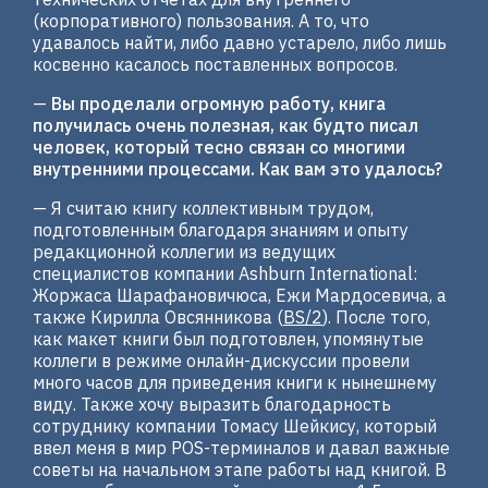
(корпоративного) пользования. А то, что
удавалось найти, либо давно устарело, либо лишь
косвенно касалось поставленных вопросов.
—
Вы проделали огромную работу, книга
получилась очень полезная, как будто писал
человек, который тесно связан со многими
внутренними процессами. Как вам это удалось?
— Я считаю книгу коллективным трудом,
подготовленным благодаря знаниям и опыту
редакционной коллегии из ведущих
специалистов компании Ashburn International:
Жоржаса Шарафановичюса, Ежи Мардосевича, а
также Кирилла Овсянникова (
BS/2
). После того,
как макет книги был подготовлен, упомянутые
коллеги в режиме онлайн-дискуссии провели
много часов для приведения книги к нынешнему
виду. Также хочу выразить благодарность
сотруднику компании Томасу Шейкису, который
ввел меня в мир POS-терминалов и давал важные
советы на начальном этапе работы над книгой. В