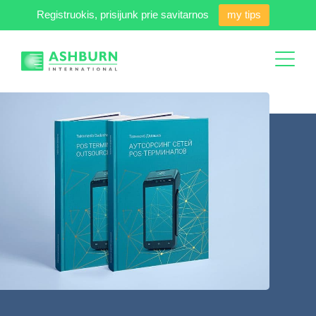
Registruokis, prisijunk prie savitarnos
my tips