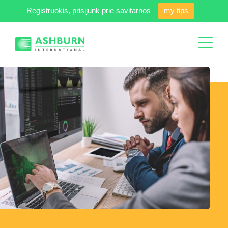
Registruokis, prisijunk prie savitarnos
my tips