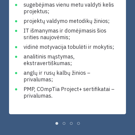
sugebėjimas vienu metu valdyti kelis
projektus;
projektų valdymo metodikų žinios;
IT išmanymas ir domėjimasis šios
srities naujovėmis;
vidinė motyvacija tobulėti ir mokytis;
analitinis mąstymas,
ekstravertiškumas;
anglų ir rusų kalbų žinios –
privalumas;
PMP, COmpTia Project+ sertifikatai –
privalumas.