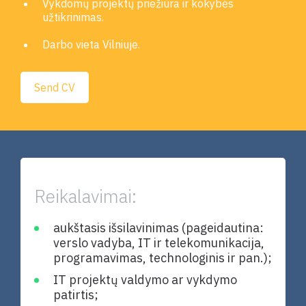
Vykdomų projektų priežiūra ir kokybės
užtikrinimas.
Darbo vieta Vilniuje.
Send CV
Reikalavimai:
aukštasis išsilavinimas (pageidautina:
verslo vadyba, IT ir telekomunikacija,
programavimas, technologinis ir pan.);
IT projektų valdymo ar vykdymo
patirtis;