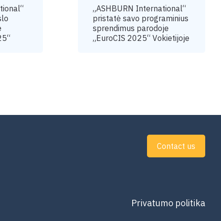
ional“
„ASHBURN International“
slo
pristatė savo programinius
e
sprendimus parodoje
25“
„EuroCIS 2025“ Vokietijoje
Contact us
Privatumo politika