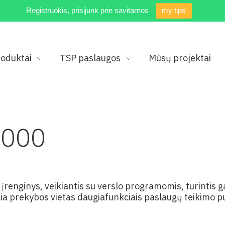
Registruokis, prisijunk prie savitarnos
my tips
oduktai
TSP paslaugos
Mūsų projektai
5000
renginys, veikiantis su verslo programomis, turintis ga
rčia prekybos vietas daugiafunkciais paslaugų teikimo p