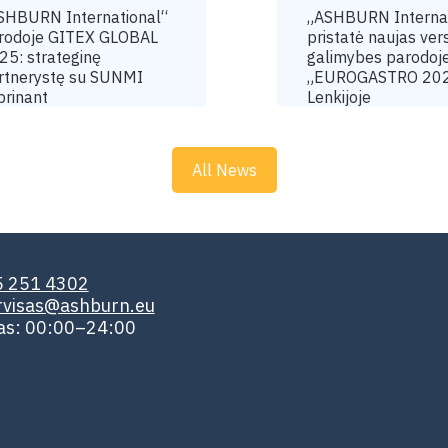
SHBURN International“
„ASHBURN Internat
rodoje GITEX GLOBAL
pristatė naujas ver
25: strateginę
galimybes parodoj
rtnerystę su SUNMI
„EUROGASTRO 20
prinant
Lenkijoje
All News
5 251 4302
rvisas@ashburn.eu
kas: 00:00–24:00