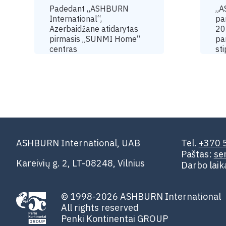
Padedant „ASHBURN
„A
International“,
pa
Azerbaidžane atidarytas
20
pirmasis „SUNMI Home“
pa
centras
sti
ASHBURN International, UAB
Tel.
+370 
Paštas:
se
Kareivių g. 2, LT-08248, Vilnius
Darbo lai
© 1998-2026 ASHBURN International
All rights reserved
Penki Kontinentai GROUP