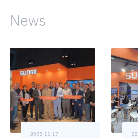
News
2025-11-17
20