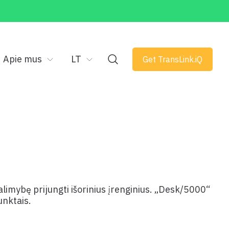
Apie mus
LT
Get TransLink.iQ
limybę prijungti išorinius įrenginius. „Desk/5000“
unktais.